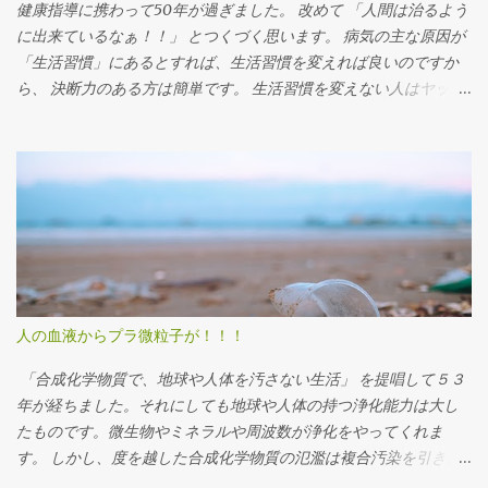
健康指導に携わって50年が過ぎました。 改めて 「人間は治るよう
に出来ているなぁ！！」 とつくづく思います。 病気の主な原因が
「生活習慣」にあるとすれば、生活習慣を変えれば良いのですか
ら、 決断力のある方は簡単です。 生活習慣を変えない人はヤッカ
イです。 因果の法則は宇宙の法則ですから、原因があって結果が
あります。 原因を正すことによって結果を変えるしかありません
。 2500年前のギリシアの医聖ヒポクラテスの言葉に 「食べ物で治
せない病気は、医者にも治せない」という真理 があります。 これ
を基本に、食を正すことを第一義に考えるマクロビオティックを
実践し、自然療法を加えて体を改善していきたいと思います。 最
近、面白い動物「ハダカデバネズミ」を知りました。医師の白川
太郎先生の健康講演会で紹介されました。 白川先生は京都大学医
学部を卒業し、同大学病院でガン治療に携わる中で西洋医学の限
人の血液からプラ微粒子が！！！
界を感じ、民間の自然療法にも幅を広げて研究・治療に取り入れ
成果を上げてきました。オックスフォード大学への論文提出も評
「合成化学物質で、地球や人体を汚さない生活」 を提唱して５３
価されています。 しかし 民間療法に重きを置きすぎたことで京都
年が経ちました。それにしても地球や人体の持つ浄化能力は大し
大学病院を辞めることになり、銀座で末期がん患者向けのクリニ
たものです。微生物やミネラルや周波数が浄化をやってくれま
ックを開業。 その後、 自身が末期のリンパガンになった際に「水
す。 しかし、度を越した合成化学物質の氾濫は複合汚染を引き起
素イオン」を発生させるサプリメントに出会い、完治したそうで
こし、後戻りが出来なくなります。かつてオゾン層が破壊された