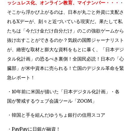
ッシュレス化、オンライン教育、マイナンバー・・・
・
そこから浮かび上がるのは、日本が丸ごと外資に支配さ
れるXデーが、刻々と近づいている現実だ。果たして私
たちは「今だけ金だけ自分だけ」のこの強欲ゲームから
抜け出すことができるのか？気鋭の国際ジャーナリスト
が、緻密な取材と膨大な資料をもとに暴く、「日本デジ
タル化計画」の恐るべき裏側！全国民必読！日本の「心
臓部」が米中資本に売られる！亡国のデジタル革命を緊
急レポート！
・10年前に米国が描いた「日本デジタル化計画」・各
国が警戒するウェブ会議ツール「ZOOM」
・韓国と手を組んだゆうちょ銀行の信用スコア
・PayPayに日銀が融資！