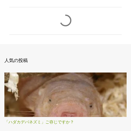
コ
メ
ン
ト
人気の投稿
「ハダカデバネズミ」ご存じですか？