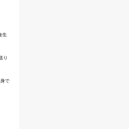
食生
送り
自身で