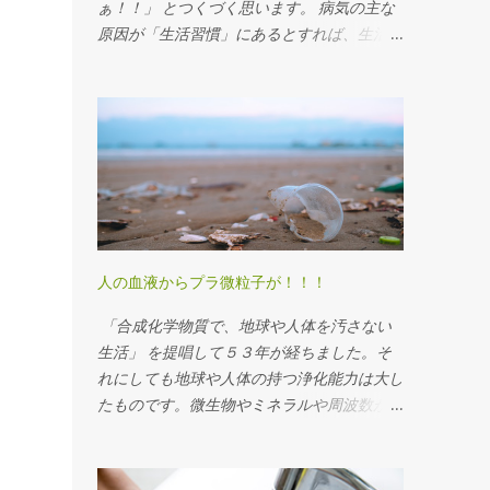
ぁ！！」 とつくづく思います。 病気の主な
原因が「生活習慣」にあるとすれば、生活習
慣を変えれば良いのですから、 決断力のあ
る方は簡単です。 生活習慣を変えない人は
ヤッカイです。 因果の法則は宇宙の法則で
すから、原因があって結果があります。 原
因を正すことによって結果を変えるしかあり
ません 。 2500年前のギリシアの医聖ヒポク
ラテスの言葉に 「食べ物で治せない病気
は、医者にも治せない」という真理 があり
ます。 これを基本に、食を正すことを第一
人の血液からプラ微粒子が！！！
義に考えるマクロビオティックを実践し、自
然療法を加えて体を改善していきたいと思い
「合成化学物質で、地球や人体を汚さない
ます。 最近、面白い動物「ハダカデバネズ
生活」 を提唱して５３年が経ちました。そ
ミ」を知りました。医師の白川太郎先生の健
れにしても地球や人体の持つ浄化能力は大し
康講演会で紹介されました。 白川先生は京
たものです。微生物やミネラルや周波数が浄
都大学医学部を卒業し、同大学病院でガン治
化をやってくれます。 しかし、度を越した
療に携わる中で西洋医学の限界を感じ、民間
合成化学物質の氾濫は複合汚染を引き起こ
の自然療法にも幅を広げて研究・治療に取り
し、後戻りが出来なくなります。かつてオゾ