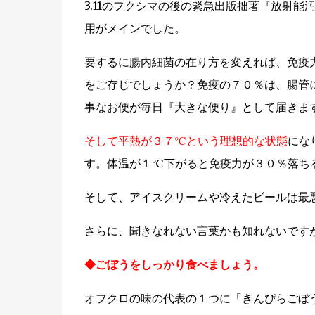
3.11のフクシマの後の緊急出版拙著『放射
用がメインでした。
要するに腸内細菌の在り方を変えれば、免疫
をご存じでしょうか？免疫の７０％は、腸管
事なお便が毎日『大きな便り』として届きま
そして平熱が３７℃という理想的な状態
にな
す。体温が１℃下がると免疫力が３０％落ち
そして、アイスクリームや冷えたビールは最
さらに、聞きなれない言葉かも知れないですが
◆ごぼうをしっかり食べましょう。
オフクロの味の代表の１つに「きんぴらごぼ