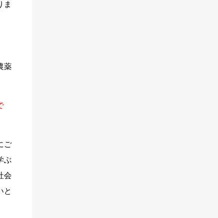
りま
が示された。ナノプラスチックは広く環境中
あるシンクタンクの会合の席で『日本の水道
に存在し、粒径が大きなものと比べて体内に
は全て民営化します』と言ったのです。
取り込まれやすく、生物への影響がより強い
『水』は生命と生活において、太陽、空気に
とされる。分析技術の向上で、近年検出が可
ついで重要なものです。かくも 大切なイン
能になった。 高田教授は「プラスチックの
フラを、民間や外国企業に委ねていいもので
微粒子が有害化学物質を体内に運...
しょうか ？ さらに54頁
農薬
『防衛費のために、通信インフラ売ります
― ＮＴＴ民営化』は驚きのタイミングでし
た。自民党が防衛費のために、ＮＴＴ法に手
で
を付けたのです。ＮＴＴは普通の企業ではあ
りません。 日本の通信インフラの７割以上
を担うため〈ＮＴＴ法〉によって株式の３分
にご
の１は政府が持つ決ま...
学ぶ
社会
いと