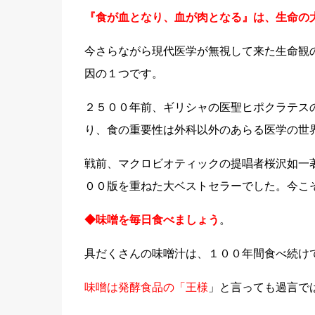
『食が血となり、血が肉となる』は、生命の
今さらながら現代医学が無視して来た生命観
因の１つです。
２５００年前、ギリシャの医聖ヒポクラテス
り、食の重要性は外科以外のあらる医学の世
戦前、マクロビオティックの提唱者桜沢如一
００版を重ねた大ベストセラーでした。今こ
◆味噌を毎日食べましょう
。
具だくさんの味噌汁は、１００年間食べ続け
味噌は発酵食品の「王様
」と言っても過言で