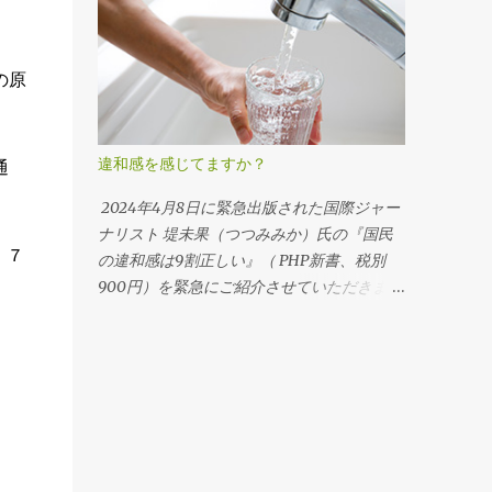
入れ成果を上げてきました。オックスフォー
ン層が破壊されたニュースで『直しに行くこ
ド大学への論文提出も評価されています。
とが出来ないモノを壊すのは止めましょ
しかし 民間療法に重きを置きすぎたことで
う!!』と叫んだ少女の一言を思い出します。
の原
京都大学病院を辞めることになり、銀座で末
私は今『飢えない、病まない』と言うマクロ
期がん患者向けのクリニックを開業。 その
ビオティック的な生活の提案に『汚さない、
後、 自身が末期のリンパガンになった際に
殺さない』を追加して、大きな４項目を声高
違和感を感じてますか？
通
「水素イオン」を発生させるサプリメントに
に叫びたいと思います。今回は、その中でも
出会い、完治したそうです。その話の中で登
３番目の 『汚さない』に焦点を当てて、マ
2024年4月8日に緊急出版された国際ジャー
場したのが「ハダカデバネズミ」でした。
イクロプラスチック を取り上げます。 ２０
ナリスト 堤未果（つつみみか）氏の『国民
、７
見た目は 「ハダカ」で 「出っ歯」と少々気
５０年には、地球の海の魚全体よりも、マイ
の違和感は9割正しい』（ PHP新書、税別
の毒ですが 、 出っ歯には意味があり、アフ
クロプラスチックの方が重たくなると聞い
900円）を緊急にご紹介させていただきま
リカの土中で穴を掘る際に口に土が入らない
て、思わず『ウソでしょう！！』と叫んだこ
す。 どうでも良いような芸能人のスキャン
構造になっています。 この ネズミは腸内細
とを思い出します。 ５ミリ以下のマイクロ
ダルを異様なほど、時間をかけて大々的に報
菌が非常に優秀で、 92%の菌が水素イオン
プラスチックを魚たちが食し、その食物連鎖
道している裏で、大事な法案がコッソリと通
を発生させるため、 どんなにガンを発生さ
の帰結として人間が食べて生存を脅かすこと
過している、この国のパターンを取り上げて
せようとしてもガンにならないそうです。
になると言われて来ました。さらにナノマイ
います。 たとえば、24頁 『災害 ショック
実験用マウスの寿命が約2年なのに対し、ハ
クロプラスチック（1,000分の１ミリメート
ドクトリン ― 危険な閣議決定はこっそり
ダカデバネズミは30年と桁違いに長寿で
ル）の小ささになると、血液の中に入って動
と』 は、1月17日。政府が月末に始まる国会
す。 ちなみに、 味噌や醤油などの日本特有