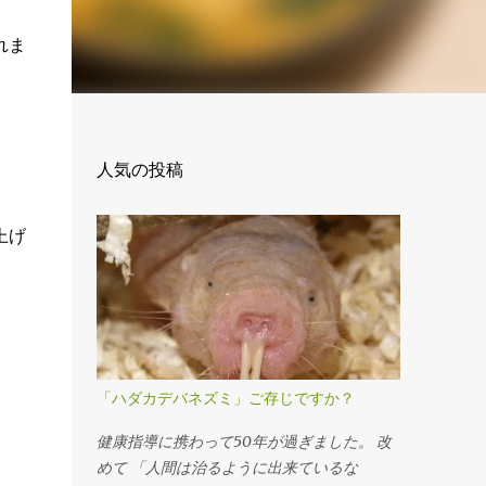
れま
人気の投稿
上げ
「ハダカデバネズミ」ご存じですか？
健康指導に携わって50年が過ぎました。 改
めて 「人間は治るように出来ているな