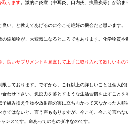
を取ります
。激的に炎症（中耳炎、口内炎、虫垂炎等）が治ま
と良い、と教えてあげるのに今こそ絶好の機会だと思います。
量の添加物が、大変気になるところでもあります。化学物質や
。
等、良いサプリメントを見直して上手に取り入れて欲しいもの
制限しております。ですから、これ以上の詳しいことは個人的
い合わせ下さい。免疫力を落とすような生活習慣を正すことを
伝子組み換え作物や放射能の害に立ち向かって来なかった人類
べきではないと、言う声もありますが、今こそ、今こそ言わな
大チャンスです。命あってのものダネなのです。