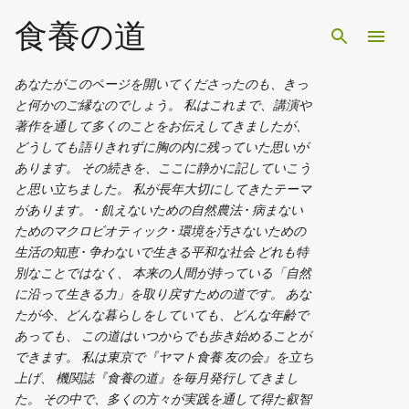
スキップしてメイン コンテンツに移動
食養の道
あなたがこのページを開いてくださったのも、きっ
と何かのご縁なのでしょう。 私はこれまで、講演や
著作を通して多くのことをお伝えしてきましたが、
どうしても語りきれずに胸の内に残っていた思いが
あります。 その続きを、ここに静かに記していこう
と思い立ちました。 私が長年大切にしてきたテーマ
があります。 • 飢えないための自然農法 • 病まない
ためのマクロビオティック • 環境を汚さないための
生活の知恵 • 争わないで生きる平和な社会 どれも特
別なことではなく、 本来の人間が持っている「自然
に沿って生きる力」を取り戻すための道です。 あな
たが今、どんな暮らしをしていても、どんな年齢で
あっても、 この道はいつからでも歩き始めることが
できます。 私は東京で『ヤマト食養 友の会』を立ち
上げ、 機関誌『食養の道』を毎月発行してきまし
た。 その中で、多くの方々が実践を通して得た叡智